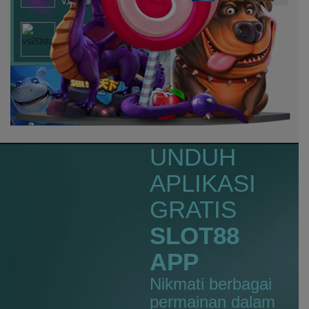
vs20fruitswx
ma****5
IDR
9,253,200.00
vs20starlightx
vsteadf****1
IDR
8,998,000.00
vswaysbandit
ans****a
IDR
6,998,600.00
vs20olympgate
UNDUH
rydhos****e
APLIKASI
IDR
6,989,400.00
vswaysmahwblck
GRATIS
miste****0
SLOT88
IDR
6,784,500.00
vs20gatotx
APP
be****7
Nikmati berbagai
IDR
6,724,500.00
vs20stararx
permainan dalam